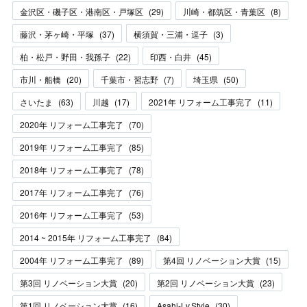
金沢区・磯子区・港南区・戸塚区
(
29
)
川崎・都筑区・青葉区
(
8
)
藤沢・茅ヶ崎・平塚
(
37
)
横須賀・三浦・逗子
(
3
)
柏・松戸・野田・我孫子
(
22
)
印西・白井
(
45
)
市川・船橋
(
20
)
千葉市・習志野
(
7
)
埼玉県
(
50
)
さいたま
(
63
)
川越
(
17
)
2021年 リフォーム工事完了
(
11
)
2020年 リフォーム工事完了
(
70
)
2019年 リフォーム工事完了
(
85
)
2018年 リフォーム工事完了
(
78
)
2017年 リフォーム工事完了
(
76
)
2016年 リフォーム工事完了
(
53
)
2014 ~ 2015年 リフォーム工事完了
(
84
)
2004年 リフォーム工事完了
(
89
)
第4回 リノベーション大賞
(
15
)
第3回 リノベーション大賞
(
20
)
第2回 リノベーション大賞
(
23
)
第1回 リノベーション大賞
(
16
)
Asahi-Lv.Style
(
30
)