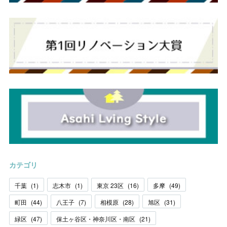
カテゴリ
千葉
(
1
)
志木市
(
1
)
東京 23区
(
16
)
多摩
(
49
)
町田
(
44
)
八王子
(
7
)
相模原
(
28
)
旭区
(
31
)
緑区
(
47
)
保土ヶ谷区・神奈川区・南区
(
21
)