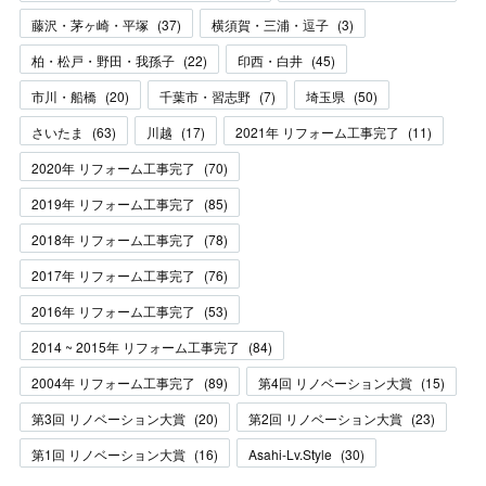
藤沢・茅ヶ崎・平塚
(
37
)
横須賀・三浦・逗子
(
3
)
柏・松戸・野田・我孫子
(
22
)
印西・白井
(
45
)
市川・船橋
(
20
)
千葉市・習志野
(
7
)
埼玉県
(
50
)
さいたま
(
63
)
川越
(
17
)
2021年 リフォーム工事完了
(
11
)
2020年 リフォーム工事完了
(
70
)
2019年 リフォーム工事完了
(
85
)
2018年 リフォーム工事完了
(
78
)
2017年 リフォーム工事完了
(
76
)
2016年 リフォーム工事完了
(
53
)
2014 ~ 2015年 リフォーム工事完了
(
84
)
2004年 リフォーム工事完了
(
89
)
第4回 リノベーション大賞
(
15
)
第3回 リノベーション大賞
(
20
)
第2回 リノベーション大賞
(
23
)
第1回 リノベーション大賞
(
16
)
Asahi-Lv.Style
(
30
)