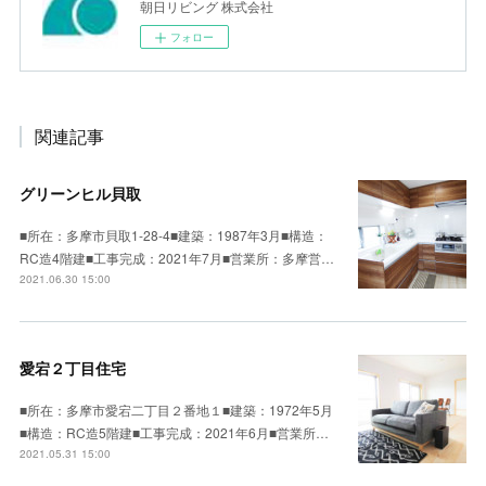
朝日リビング 株式会社
フォロー
関連記事
グリーンヒル貝取
■所在：多摩市貝取1-28-4■建築：1987年3月■構造：
RC造4階建■工事完成：2021年7月■営業所：多摩営…
2021.06.30 15:00
愛宕２丁目住宅
■所在：多摩市愛宕二丁目２番地１■建築：1972年5月
■構造：RC造5階建■工事完成：2021年6月■営業所…
2021.05.31 15:00