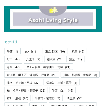
カテゴリ
千葉
(
1
)
志木市
(
1
)
東京 23区
(
16
)
多摩
(
49
)
町田
(
44
)
八王子
(
7
)
相模原
(
28
)
旭区
(
31
)
緑区
(
47
)
保土ヶ谷区・神奈川区・南区
(
21
)
金沢区・磯子区・港南区・戸塚区
(
29
)
川崎・都筑区・青葉区
(
8
)
藤沢・茅ヶ崎・平塚
(
37
)
横須賀・三浦・逗子
(
3
)
柏・松戸・野田・我孫子
(
22
)
印西・白井
(
45
)
市川・船橋
(
20
)
千葉市・習志野
(
7
)
埼玉県
(
50
)
さいたま
(
63
)
川越
(
17
)
2021年 リフォーム工事完了
(
11
)