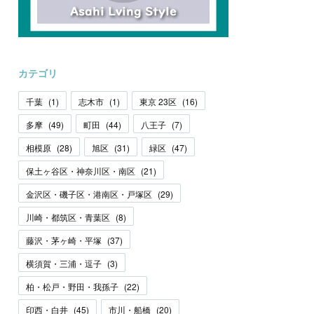
カテゴリ
千葉
(
1
)
志木市
(
1
)
東京 23区
(
16
)
多摩
(
49
)
町田
(
44
)
八王子
(
7
)
相模原
(
28
)
旭区
(
31
)
緑区
(
47
)
保土ヶ谷区・神奈川区・南区
(
21
)
金沢区・磯子区・港南区・戸塚区
(
29
)
川崎・都筑区・青葉区
(
8
)
藤沢・茅ヶ崎・平塚
(
37
)
横須賀・三浦・逗子
(
3
)
柏・松戸・野田・我孫子
(
22
)
印西・白井
(
45
)
市川・船橋
(
20
)