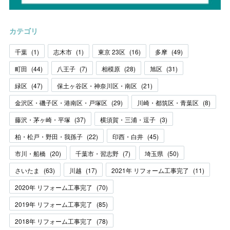
カテゴリ
千葉
(
1
)
志木市
(
1
)
東京 23区
(
16
)
多摩
(
49
)
町田
(
44
)
八王子
(
7
)
相模原
(
28
)
旭区
(
31
)
緑区
(
47
)
保土ヶ谷区・神奈川区・南区
(
21
)
金沢区・磯子区・港南区・戸塚区
(
29
)
川崎・都筑区・青葉区
(
8
)
藤沢・茅ヶ崎・平塚
(
37
)
横須賀・三浦・逗子
(
3
)
柏・松戸・野田・我孫子
(
22
)
印西・白井
(
45
)
市川・船橋
(
20
)
千葉市・習志野
(
7
)
埼玉県
(
50
)
さいたま
(
63
)
川越
(
17
)
2021年 リフォーム工事完了
(
11
)
2020年 リフォーム工事完了
(
70
)
2019年 リフォーム工事完了
(
85
)
2018年 リフォーム工事完了
(
78
)