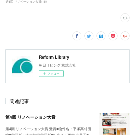
第4回 リノベーション大賞
(
15
)
Reform Library
朝日リビング 株式会社
フォロー
関連記事
第4回 リノベーション大賞
第4回 リノベーション大賞 受賞■物件名：平塚高村団
地■営業所：湘南辻堂営業所■担当者：西村 有美子■…