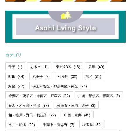
カテゴリ
千葉
(
1
)
志木市
(
1
)
東京 23区
(
16
)
多摩
(
49
)
町田
(
44
)
八王子
(
7
)
相模原
(
28
)
旭区
(
31
)
緑区
(
47
)
保土ヶ谷区・神奈川区・南区
(
21
)
金沢区・磯子区・港南区・戸塚区
(
29
)
川崎・都筑区・青葉区
(
8
)
藤沢・茅ヶ崎・平塚
(
37
)
横須賀・三浦・逗子
(
3
)
柏・松戸・野田・我孫子
(
22
)
印西・白井
(
45
)
市川・船橋
(
20
)
千葉市・習志野
(
7
)
埼玉県
(
50
)