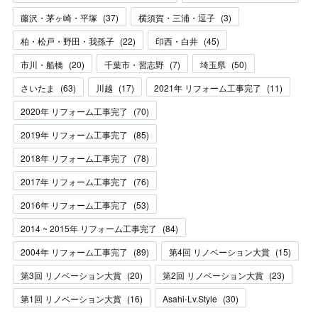
藤沢・茅ヶ崎・平塚
(
37
)
横須賀・三浦・逗子
(
3
)
柏・松戸・野田・我孫子
(
22
)
印西・白井
(
45
)
市川・船橋
(
20
)
千葉市・習志野
(
7
)
埼玉県
(
50
)
さいたま
(
63
)
川越
(
17
)
2021年 リフォーム工事完了
(
11
)
2020年 リフォーム工事完了
(
70
)
2019年 リフォーム工事完了
(
85
)
2018年 リフォーム工事完了
(
78
)
2017年 リフォーム工事完了
(
76
)
2016年 リフォーム工事完了
(
53
)
2014 ~ 2015年 リフォーム工事完了
(
84
)
2004年 リフォーム工事完了
(
89
)
第4回 リノベーション大賞
(
15
)
第3回 リノベーション大賞
(
20
)
第2回 リノベーション大賞
(
23
)
第1回 リノベーション大賞
(
16
)
Asahi-Lv.Style
(
30
)