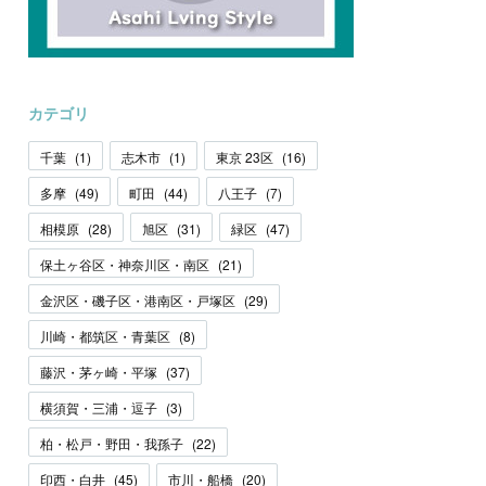
カテゴリ
千葉
(
1
)
志木市
(
1
)
東京 23区
(
16
)
多摩
(
49
)
町田
(
44
)
八王子
(
7
)
相模原
(
28
)
旭区
(
31
)
緑区
(
47
)
保土ヶ谷区・神奈川区・南区
(
21
)
金沢区・磯子区・港南区・戸塚区
(
29
)
川崎・都筑区・青葉区
(
8
)
藤沢・茅ヶ崎・平塚
(
37
)
横須賀・三浦・逗子
(
3
)
柏・松戸・野田・我孫子
(
22
)
印西・白井
(
45
)
市川・船橋
(
20
)