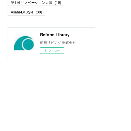
第1回 リノベーション大賞
(
16
)
Asahi-Lv.Style
(
30
)
Reform Library
朝日リビング 株式会社
フォロー