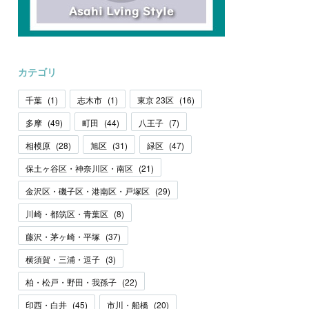
カテゴリ
千葉
(
1
)
志木市
(
1
)
東京 23区
(
16
)
多摩
(
49
)
町田
(
44
)
八王子
(
7
)
相模原
(
28
)
旭区
(
31
)
緑区
(
47
)
保土ヶ谷区・神奈川区・南区
(
21
)
金沢区・磯子区・港南区・戸塚区
(
29
)
川崎・都筑区・青葉区
(
8
)
藤沢・茅ヶ崎・平塚
(
37
)
横須賀・三浦・逗子
(
3
)
柏・松戸・野田・我孫子
(
22
)
印西・白井
(
45
)
市川・船橋
(
20
)