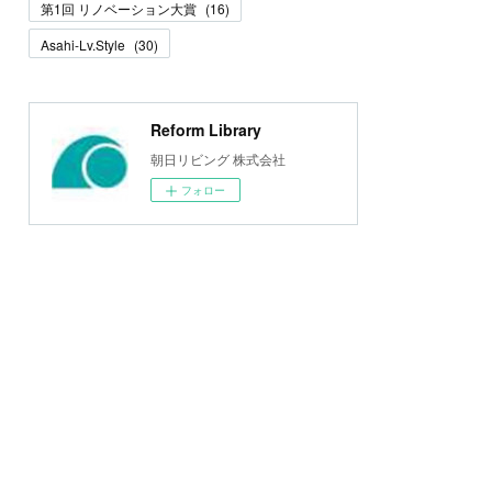
第1回 リノベーション大賞
(
16
)
Asahi-Lv.Style
(
30
)
Reform Library
朝日リビング 株式会社
フォロー