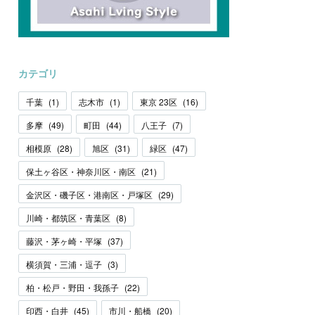
カテゴリ
千葉
(
1
)
志木市
(
1
)
東京 23区
(
16
)
多摩
(
49
)
町田
(
44
)
八王子
(
7
)
相模原
(
28
)
旭区
(
31
)
緑区
(
47
)
保土ヶ谷区・神奈川区・南区
(
21
)
金沢区・磯子区・港南区・戸塚区
(
29
)
川崎・都筑区・青葉区
(
8
)
藤沢・茅ヶ崎・平塚
(
37
)
横須賀・三浦・逗子
(
3
)
柏・松戸・野田・我孫子
(
22
)
印西・白井
(
45
)
市川・船橋
(
20
)