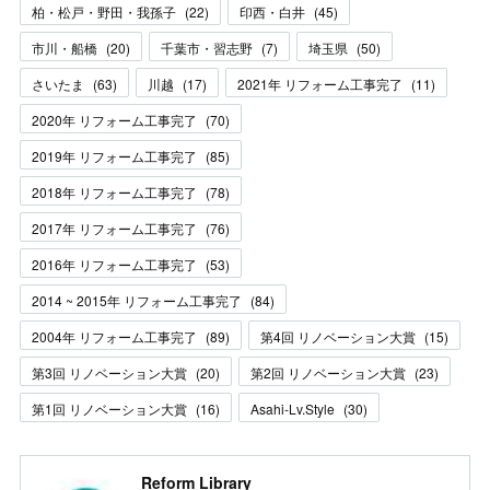
柏・松戸・野田・我孫子
(
22
)
印西・白井
(
45
)
市川・船橋
(
20
)
千葉市・習志野
(
7
)
埼玉県
(
50
)
さいたま
(
63
)
川越
(
17
)
2021年 リフォーム工事完了
(
11
)
2020年 リフォーム工事完了
(
70
)
2019年 リフォーム工事完了
(
85
)
2018年 リフォーム工事完了
(
78
)
2017年 リフォーム工事完了
(
76
)
2016年 リフォーム工事完了
(
53
)
2014 ~ 2015年 リフォーム工事完了
(
84
)
2004年 リフォーム工事完了
(
89
)
第4回 リノベーション大賞
(
15
)
第3回 リノベーション大賞
(
20
)
第2回 リノベーション大賞
(
23
)
第1回 リノベーション大賞
(
16
)
Asahi-Lv.Style
(
30
)
Reform Library