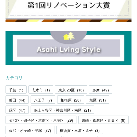
カテゴリ
千葉
(
1
)
志木市
(
1
)
東京 23区
(
16
)
多摩
(
49
)
町田
(
44
)
八王子
(
7
)
相模原
(
28
)
旭区
(
31
)
緑区
(
47
)
保土ヶ谷区・神奈川区・南区
(
21
)
金沢区・磯子区・港南区・戸塚区
(
29
)
川崎・都筑区・青葉区
(
8
)
藤沢・茅ヶ崎・平塚
(
37
)
横須賀・三浦・逗子
(
3
)