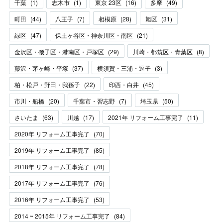
千葉
(
1
)
志木市
(
1
)
東京 23区
(
16
)
多摩
(
49
)
町田
(
44
)
八王子
(
7
)
相模原
(
28
)
旭区
(
31
)
緑区
(
47
)
保土ヶ谷区・神奈川区・南区
(
21
)
金沢区・磯子区・港南区・戸塚区
(
29
)
川崎・都筑区・青葉区
(
8
)
藤沢・茅ヶ崎・平塚
(
37
)
横須賀・三浦・逗子
(
3
)
柏・松戸・野田・我孫子
(
22
)
印西・白井
(
45
)
市川・船橋
(
20
)
千葉市・習志野
(
7
)
埼玉県
(
50
)
さいたま
(
63
)
川越
(
17
)
2021年 リフォーム工事完了
(
11
)
2020年 リフォーム工事完了
(
70
)
2019年 リフォーム工事完了
(
85
)
2018年 リフォーム工事完了
(
78
)
2017年 リフォーム工事完了
(
76
)
2016年 リフォーム工事完了
(
53
)
2014 ~ 2015年 リフォーム工事完了
(
84
)