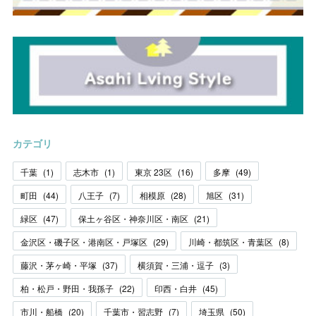
カテゴリ
千葉
(
1
)
志木市
(
1
)
東京 23区
(
16
)
多摩
(
49
)
町田
(
44
)
八王子
(
7
)
相模原
(
28
)
旭区
(
31
)
緑区
(
47
)
保土ヶ谷区・神奈川区・南区
(
21
)
金沢区・磯子区・港南区・戸塚区
(
29
)
川崎・都筑区・青葉区
(
8
)
藤沢・茅ヶ崎・平塚
(
37
)
横須賀・三浦・逗子
(
3
)
柏・松戸・野田・我孫子
(
22
)
印西・白井
(
45
)
市川・船橋
(
20
)
千葉市・習志野
(
7
)
埼玉県
(
50
)