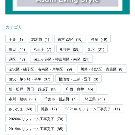
カテゴリ
千葉
(
1
)
志木市
(
1
)
東京 23区
(
16
)
多摩
(
49
)
町田
(
44
)
八王子
(
7
)
相模原
(
28
)
旭区
(
31
)
緑区
(
47
)
保土ヶ谷区・神奈川区・南区
(
21
)
金沢区・磯子区・港南区・戸塚区
(
29
)
川崎・都筑区・青葉区
(
8
)
藤沢・茅ヶ崎・平塚
(
37
)
横須賀・三浦・逗子
(
3
)
柏・松戸・野田・我孫子
(
22
)
印西・白井
(
45
)
市川・船橋
(
20
)
千葉市・習志野
(
7
)
埼玉県
(
50
)
さいたま
(
63
)
川越
(
17
)
2021年 リフォーム工事完了
(
11
)
2020年 リフォーム工事完了
(
70
)
2019年 リフォーム工事完了
(
85
)