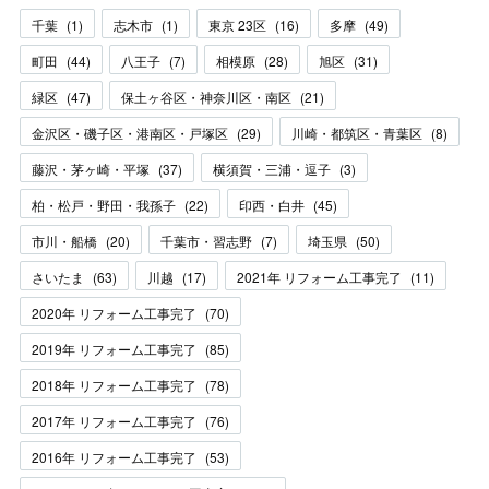
千葉
(
1
)
志木市
(
1
)
東京 23区
(
16
)
多摩
(
49
)
町田
(
44
)
八王子
(
7
)
相模原
(
28
)
旭区
(
31
)
緑区
(
47
)
保土ヶ谷区・神奈川区・南区
(
21
)
金沢区・磯子区・港南区・戸塚区
(
29
)
川崎・都筑区・青葉区
(
8
)
藤沢・茅ヶ崎・平塚
(
37
)
横須賀・三浦・逗子
(
3
)
柏・松戸・野田・我孫子
(
22
)
印西・白井
(
45
)
市川・船橋
(
20
)
千葉市・習志野
(
7
)
埼玉県
(
50
)
さいたま
(
63
)
川越
(
17
)
2021年 リフォーム工事完了
(
11
)
2020年 リフォーム工事完了
(
70
)
2019年 リフォーム工事完了
(
85
)
2018年 リフォーム工事完了
(
78
)
2017年 リフォーム工事完了
(
76
)
2016年 リフォーム工事完了
(
53
)