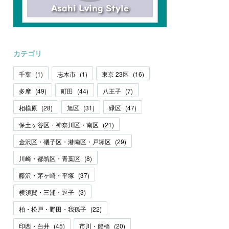
カテゴリ
千葉
(
1
)
志木市
(
1
)
東京 23区
(
16
)
多摩
(
49
)
町田
(
44
)
八王子
(
7
)
相模原
(
28
)
旭区
(
31
)
緑区
(
47
)
保土ヶ谷区・神奈川区・南区
(
21
)
金沢区・磯子区・港南区・戸塚区
(
29
)
川崎・都筑区・青葉区
(
8
)
藤沢・茅ヶ崎・平塚
(
37
)
横須賀・三浦・逗子
(
3
)
柏・松戸・野田・我孫子
(
22
)
印西・白井
(
45
)
市川・船橋
(
20
)