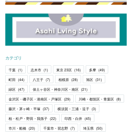
カテゴリ
千葉
(
1
)
志木市
(
1
)
東京 23区
(
16
)
多摩
(
49
)
町田
(
44
)
八王子
(
7
)
相模原
(
28
)
旭区
(
31
)
緑区
(
47
)
保土ヶ谷区・神奈川区・南区
(
21
)
金沢区・磯子区・港南区・戸塚区
(
29
)
川崎・都筑区・青葉区
(
8
)
藤沢・茅ヶ崎・平塚
(
37
)
横須賀・三浦・逗子
(
3
)
柏・松戸・野田・我孫子
(
22
)
印西・白井
(
45
)
市川・船橋
(
20
)
千葉市・習志野
(
7
)
埼玉県
(
50
)