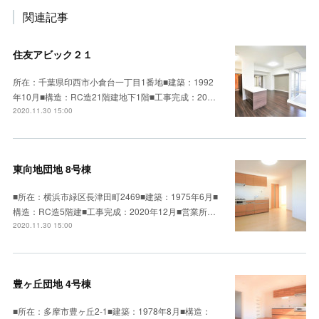
関連記事
住友アビック２１
所在：千葉県印西市小倉台一丁目1番地■建築：1992
年10月■構造：RC造21階建地下1階■工事完成：20…
2020.11.30 15:00
東向地団地 8号棟
■所在：横浜市緑区長津田町2469■建築：1975年6月■
構造：RC造5階建■工事完成：2020年12月■営業所…
2020.11.30 15:00
豊ヶ丘団地 4号棟
■所在：多摩市豊ヶ丘2-1■建築：1978年8月■構造：