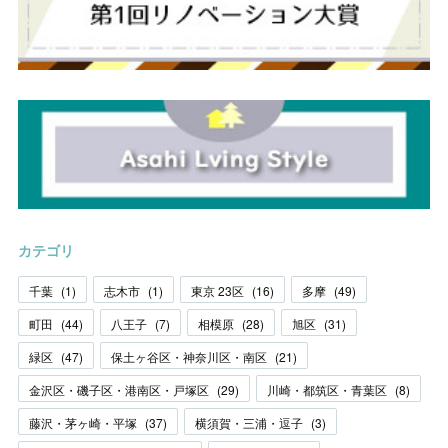
カテゴリ
千葉
(
1
)
志木市
(
1
)
東京 23区
(
16
)
多摩
(
49
)
町田
(
44
)
八王子
(
7
)
相模原
(
28
)
旭区
(
31
)
緑区
(
47
)
保土ヶ谷区・神奈川区・南区
(
21
)
金沢区・磯子区・港南区・戸塚区
(
29
)
川崎・都筑区・青葉区
(
8
)
藤沢・茅ヶ崎・平塚
(
37
)
横須賀・三浦・逗子
(
3
)