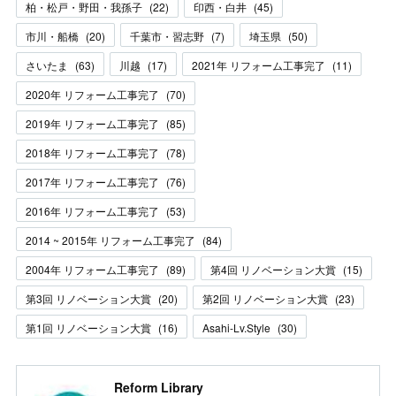
柏・松戸・野田・我孫子
(
22
)
印西・白井
(
45
)
市川・船橋
(
20
)
千葉市・習志野
(
7
)
埼玉県
(
50
)
さいたま
(
63
)
川越
(
17
)
2021年 リフォーム工事完了
(
11
)
2020年 リフォーム工事完了
(
70
)
2019年 リフォーム工事完了
(
85
)
2018年 リフォーム工事完了
(
78
)
2017年 リフォーム工事完了
(
76
)
2016年 リフォーム工事完了
(
53
)
2014 ~ 2015年 リフォーム工事完了
(
84
)
2004年 リフォーム工事完了
(
89
)
第4回 リノベーション大賞
(
15
)
第3回 リノベーション大賞
(
20
)
第2回 リノベーション大賞
(
23
)
第1回 リノベーション大賞
(
16
)
Asahi-Lv.Style
(
30
)
Reform Library