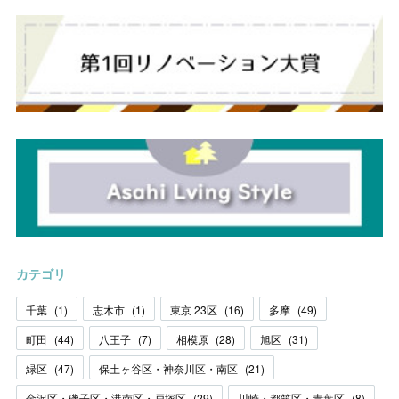
カテゴリ
千葉
(
1
)
志木市
(
1
)
東京 23区
(
16
)
多摩
(
49
)
町田
(
44
)
八王子
(
7
)
相模原
(
28
)
旭区
(
31
)
緑区
(
47
)
保土ヶ谷区・神奈川区・南区
(
21
)
金沢区・磯子区・港南区・戸塚区
(
29
)
川崎・都筑区・青葉区
(
8
)