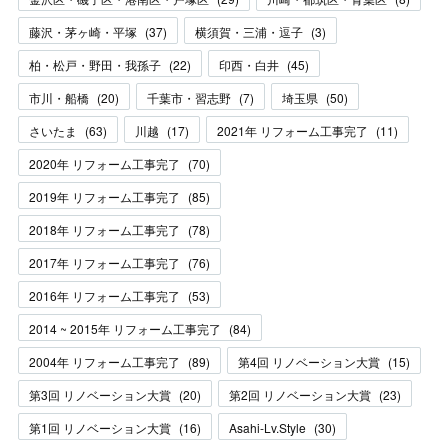
藤沢・茅ヶ崎・平塚
(
37
)
横須賀・三浦・逗子
(
3
)
柏・松戸・野田・我孫子
(
22
)
印西・白井
(
45
)
市川・船橋
(
20
)
千葉市・習志野
(
7
)
埼玉県
(
50
)
さいたま
(
63
)
川越
(
17
)
2021年 リフォーム工事完了
(
11
)
2020年 リフォーム工事完了
(
70
)
2019年 リフォーム工事完了
(
85
)
2018年 リフォーム工事完了
(
78
)
2017年 リフォーム工事完了
(
76
)
2016年 リフォーム工事完了
(
53
)
2014 ~ 2015年 リフォーム工事完了
(
84
)
2004年 リフォーム工事完了
(
89
)
第4回 リノベーション大賞
(
15
)
第3回 リノベーション大賞
(
20
)
第2回 リノベーション大賞
(
23
)
第1回 リノベーション大賞
(
16
)
Asahi-Lv.Style
(
30
)