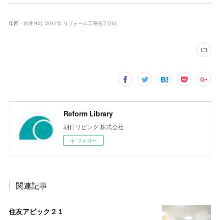
印西・白井
(
45
)
2017年 リフォーム工事完了
(
76
)
Reform Library
朝日リビング 株式会社
フォロー
関連記事
住友アビック２１