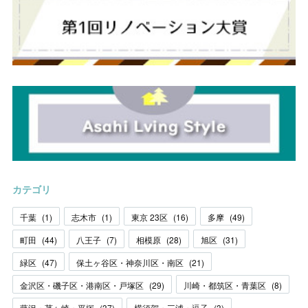
カテゴリ
千葉
(
1
)
志木市
(
1
)
東京 23区
(
16
)
多摩
(
49
)
町田
(
44
)
八王子
(
7
)
相模原
(
28
)
旭区
(
31
)
緑区
(
47
)
保土ヶ谷区・神奈川区・南区
(
21
)
金沢区・磯子区・港南区・戸塚区
(
29
)
川崎・都筑区・青葉区
(
8
)
藤沢・茅ヶ崎・平塚
(
37
)
横須賀・三浦・逗子
(
3
)