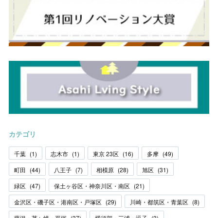
カテゴリ
千葉
(
1
)
志木市
(
1
)
東京 23区
(
16
)
多摩
(
49
)
町田
(
44
)
八王子
(
7
)
相模原
(
28
)
旭区
(
31
)
緑区
(
47
)
保土ヶ谷区・神奈川区・南区
(
21
)
金沢区・磯子区・港南区・戸塚区
(
29
)
川崎・都筑区・青葉区
(
8
)
藤沢・茅ヶ崎・平塚
(
37
)
横須賀・三浦・逗子
(
3
)