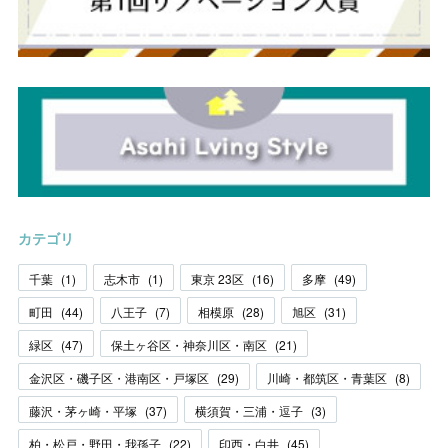
カテゴリ
千葉
(
1
)
志木市
(
1
)
東京 23区
(
16
)
多摩
(
49
)
町田
(
44
)
八王子
(
7
)
相模原
(
28
)
旭区
(
31
)
緑区
(
47
)
保土ヶ谷区・神奈川区・南区
(
21
)
金沢区・磯子区・港南区・戸塚区
(
29
)
川崎・都筑区・青葉区
(
8
)
藤沢・茅ヶ崎・平塚
(
37
)
横須賀・三浦・逗子
(
3
)
柏・松戸・野田・我孫子
(
22
)
印西・白井
(
45
)