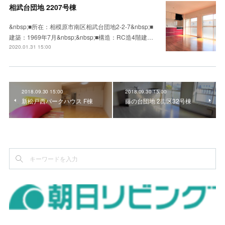
相武台団地 2207号棟
&nbsp;■所在：相模原市南区相武台団地2-2-7&nbsp;■
建築：1969年7月&nbsp;&nbsp;■構造：RC造4階建…
2020.01.31 15:00
2018.09.30 15:00
2018.09.30 15:00
新松戸西パークハウス F棟
藤の台団地 2街区32号棟