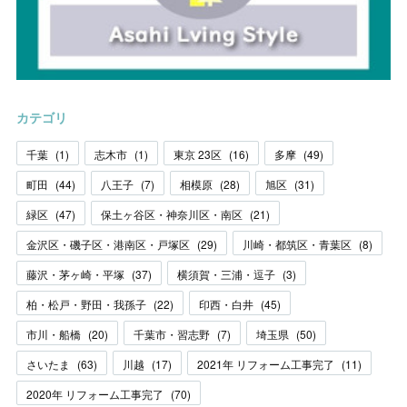
カテゴリ
千葉
(
1
)
志木市
(
1
)
東京 23区
(
16
)
多摩
(
49
)
町田
(
44
)
八王子
(
7
)
相模原
(
28
)
旭区
(
31
)
緑区
(
47
)
保土ヶ谷区・神奈川区・南区
(
21
)
金沢区・磯子区・港南区・戸塚区
(
29
)
川崎・都筑区・青葉区
(
8
)
藤沢・茅ヶ崎・平塚
(
37
)
横須賀・三浦・逗子
(
3
)
柏・松戸・野田・我孫子
(
22
)
印西・白井
(
45
)
市川・船橋
(
20
)
千葉市・習志野
(
7
)
埼玉県
(
50
)
さいたま
(
63
)
川越
(
17
)
2021年 リフォーム工事完了
(
11
)
2020年 リフォーム工事完了
(
70
)