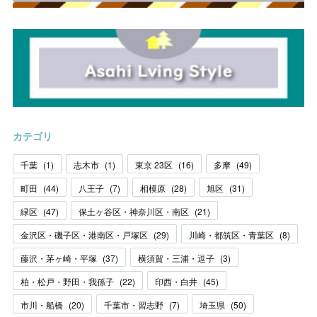
カテゴリ
千葉
(
1
)
志木市
(
1
)
東京 23区
(
16
)
多摩
(
49
)
町田
(
44
)
八王子
(
7
)
相模原
(
28
)
旭区
(
31
)
緑区
(
47
)
保土ヶ谷区・神奈川区・南区
(
21
)
金沢区・磯子区・港南区・戸塚区
(
29
)
川崎・都筑区・青葉区
(
8
)
藤沢・茅ヶ崎・平塚
(
37
)
横須賀・三浦・逗子
(
3
)
柏・松戸・野田・我孫子
(
22
)
印西・白井
(
45
)
市川・船橋
(
20
)
千葉市・習志野
(
7
)
埼玉県
(
50
)