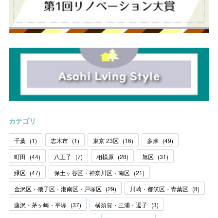
カテゴリ
千葉
(
1
)
志木市
(
1
)
東京 23区
(
16
)
多摩
(
49
)
町田
(
44
)
八王子
(
7
)
相模原
(
28
)
旭区
(
31
)
緑区
(
47
)
保土ヶ谷区・神奈川区・南区
(
21
)
金沢区・磯子区・港南区・戸塚区
(
29
)
川崎・都筑区・青葉区
(
8
)
藤沢・茅ヶ崎・平塚
(
37
)
横須賀・三浦・逗子
(
3
)