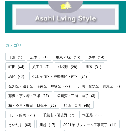
カテゴリ
千葉
(
1
)
志木市
(
1
)
東京 23区
(
16
)
多摩
(
49
)
町田
(
44
)
八王子
(
7
)
相模原
(
28
)
旭区
(
31
)
緑区
(
47
)
保土ヶ谷区・神奈川区・南区
(
21
)
金沢区・磯子区・港南区・戸塚区
(
29
)
川崎・都筑区・青葉区
(
8
)
藤沢・茅ヶ崎・平塚
(
37
)
横須賀・三浦・逗子
(
3
)
柏・松戸・野田・我孫子
(
22
)
印西・白井
(
45
)
市川・船橋
(
20
)
千葉市・習志野
(
7
)
埼玉県
(
50
)
さいたま
(
63
)
川越
(
17
)
2021年 リフォーム工事完了
(
11
)