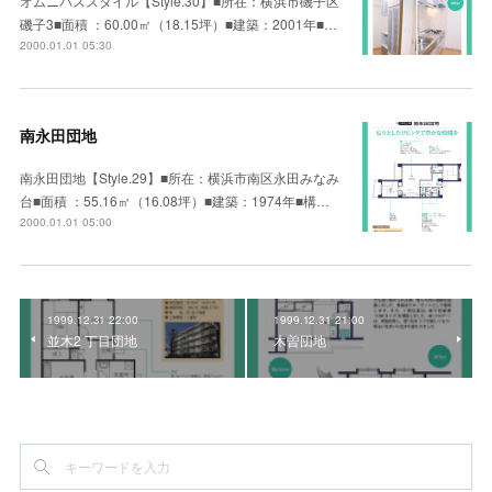
オムニバススタイル【Style.30】■所在：横浜市磯子区
磯子3■面積 ：60.00㎡（18.15坪）■建築：2001年■…
2000.01.01 05:30
南永田団地
南永田団地【Style.29】■所在：横浜市南区永田みなみ
台■面積 ：55.16㎡（16.08坪）■建築：1974年■構…
2000.01.01 05:00
1999.12.31 22:00
1999.12.31 21:00
並木2 丁目団地
木曽団地