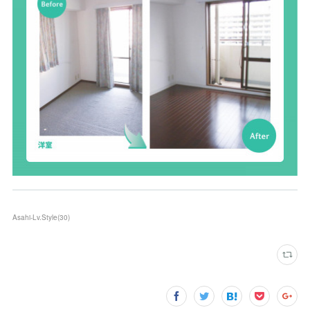
Asahi-Lv.Style
(
30
)