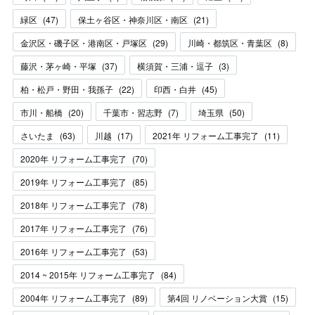
緑区
(
47
)
保土ヶ谷区・神奈川区・南区
(
21
)
金沢区・磯子区・港南区・戸塚区
(
29
)
川崎・都筑区・青葉区
(
8
)
藤沢・茅ヶ崎・平塚
(
37
)
横須賀・三浦・逗子
(
3
)
柏・松戸・野田・我孫子
(
22
)
印西・白井
(
45
)
市川・船橋
(
20
)
千葉市・習志野
(
7
)
埼玉県
(
50
)
さいたま
(
63
)
川越
(
17
)
2021年 リフォーム工事完了
(
11
)
2020年 リフォーム工事完了
(
70
)
2019年 リフォーム工事完了
(
85
)
2018年 リフォーム工事完了
(
78
)
2017年 リフォーム工事完了
(
76
)
2016年 リフォーム工事完了
(
53
)
2014 ~ 2015年 リフォーム工事完了
(
84
)
2004年 リフォーム工事完了
(
89
)
第4回 リノベーション大賞
(
15
)