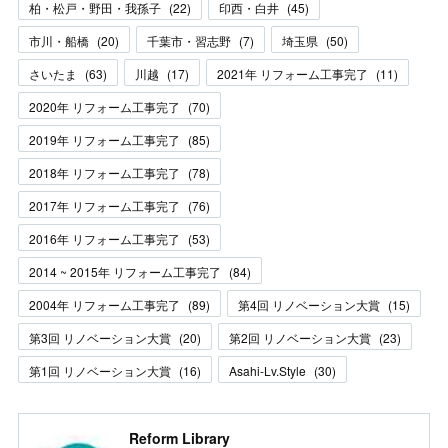
柏・松戸・野田・我孫子
(
22
)
印西・白井
(
45
)
市川・船橋
(
20
)
千葉市・習志野
(
7
)
埼玉県
(
50
)
さいたま
(
63
)
川越
(
17
)
2021年 リフォーム工事完了
(
11
)
2020年 リフォーム工事完了
(
70
)
2019年 リフォーム工事完了
(
85
)
2018年 リフォーム工事完了
(
78
)
2017年 リフォーム工事完了
(
76
)
2016年 リフォーム工事完了
(
53
)
2014 ~ 2015年 リフォーム工事完了
(
84
)
2004年 リフォーム工事完了
(
89
)
第4回 リノベーション大賞
(
15
)
第3回 リノベーション大賞
(
20
)
第2回 リノベーション大賞
(
23
)
第1回 リノベーション大賞
(
16
)
Asahi-Lv.Style
(
30
)
Reform Library