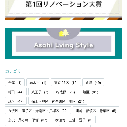
カテゴリ
千葉
(
1
)
志木市
(
1
)
東京 23区
(
16
)
多摩
(
49
)
町田
(
44
)
八王子
(
7
)
相模原
(
28
)
旭区
(
31
)
緑区
(
47
)
保土ヶ谷区・神奈川区・南区
(
21
)
金沢区・磯子区・港南区・戸塚区
(
29
)
川崎・都筑区・青葉区
(
8
)
藤沢・茅ヶ崎・平塚
(
37
)
横須賀・三浦・逗子
(
3
)