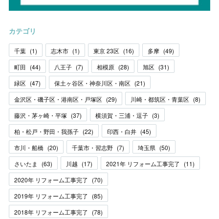
カテゴリ
千葉
(
1
)
志木市
(
1
)
東京 23区
(
16
)
多摩
(
49
)
町田
(
44
)
八王子
(
7
)
相模原
(
28
)
旭区
(
31
)
緑区
(
47
)
保土ヶ谷区・神奈川区・南区
(
21
)
金沢区・磯子区・港南区・戸塚区
(
29
)
川崎・都筑区・青葉区
(
8
)
藤沢・茅ヶ崎・平塚
(
37
)
横須賀・三浦・逗子
(
3
)
柏・松戸・野田・我孫子
(
22
)
印西・白井
(
45
)
市川・船橋
(
20
)
千葉市・習志野
(
7
)
埼玉県
(
50
)
さいたま
(
63
)
川越
(
17
)
2021年 リフォーム工事完了
(
11
)
2020年 リフォーム工事完了
(
70
)
2019年 リフォーム工事完了
(
85
)
2018年 リフォーム工事完了
(
78
)