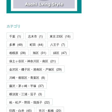
カテゴリ
千葉
(
1
)
志木市
(
1
)
東京 23区
(
16
)
多摩
(
49
)
町田
(
44
)
八王子
(
7
)
相模原
(
28
)
旭区
(
31
)
緑区
(
47
)
保土ヶ谷区・神奈川区・南区
(
21
)
金沢区・磯子区・港南区・戸塚区
(
29
)
川崎・都筑区・青葉区
(
8
)
藤沢・茅ヶ崎・平塚
(
37
)
横須賀・三浦・逗子
(
3
)
柏・松戸・野田・我孫子
(
22
)
印西・白井
(
45
)
市川・船橋
(
20
)