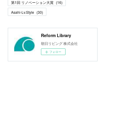
第1回 リノベーション大賞
(
16
)
Asahi-Lv.Style
(
30
)
Reform Library
朝日リビング 株式会社
フォロー