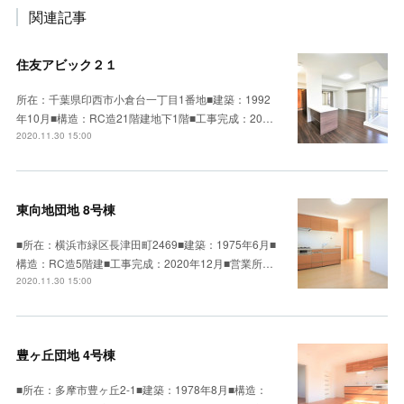
関連記事
住友アビック２１
所在：千葉県印西市小倉台一丁目1番地■建築：1992
年10月■構造：RC造21階建地下1階■工事完成：20…
2020.11.30 15:00
東向地団地 8号棟
■所在：横浜市緑区長津田町2469■建築：1975年6月■
構造：RC造5階建■工事完成：2020年12月■営業所…
2020.11.30 15:00
豊ヶ丘団地 4号棟
■所在：多摩市豊ヶ丘2-1■建築：1978年8月■構造：