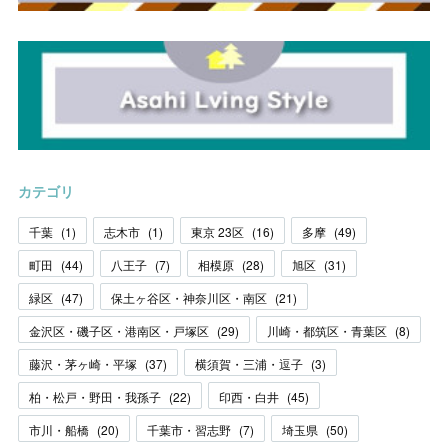
カテゴリ
千葉
(
1
)
志木市
(
1
)
東京 23区
(
16
)
多摩
(
49
)
町田
(
44
)
八王子
(
7
)
相模原
(
28
)
旭区
(
31
)
緑区
(
47
)
保土ヶ谷区・神奈川区・南区
(
21
)
金沢区・磯子区・港南区・戸塚区
(
29
)
川崎・都筑区・青葉区
(
8
)
藤沢・茅ヶ崎・平塚
(
37
)
横須賀・三浦・逗子
(
3
)
柏・松戸・野田・我孫子
(
22
)
印西・白井
(
45
)
市川・船橋
(
20
)
千葉市・習志野
(
7
)
埼玉県
(
50
)