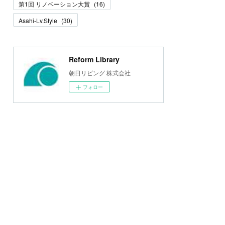
第1回 リノベーション大賞
(
16
)
Asahi-Lv.Style
(
30
)
Reform Library
朝日リビング 株式会社
フォロー