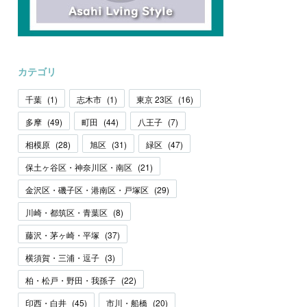
カテゴリ
千葉
(
1
)
志木市
(
1
)
東京 23区
(
16
)
多摩
(
49
)
町田
(
44
)
八王子
(
7
)
相模原
(
28
)
旭区
(
31
)
緑区
(
47
)
保土ヶ谷区・神奈川区・南区
(
21
)
金沢区・磯子区・港南区・戸塚区
(
29
)
川崎・都筑区・青葉区
(
8
)
藤沢・茅ヶ崎・平塚
(
37
)
横須賀・三浦・逗子
(
3
)
柏・松戸・野田・我孫子
(
22
)
印西・白井
(
45
)
市川・船橋
(
20
)