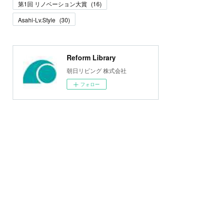
第1回 リノベーション大賞
(
16
)
Asahi-Lv.Style
(
30
)
Reform Library
朝日リビング 株式会社
フォロー