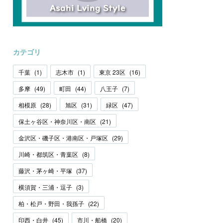
カテゴリ
千葉
(
1
)
志木市
(
1
)
東京 23区
(
16
)
多摩
(
49
)
町田
(
44
)
八王子
(
7
)
相模原
(
28
)
旭区
(
31
)
緑区
(
47
)
保土ヶ谷区・神奈川区・南区
(
21
)
金沢区・磯子区・港南区・戸塚区
(
29
)
川崎・都筑区・青葉区
(
8
)
藤沢・茅ヶ崎・平塚
(
37
)
横須賀・三浦・逗子
(
3
)
柏・松戸・野田・我孫子
(
22
)
印西・白井
(
45
)
市川・船橋
(
20
)