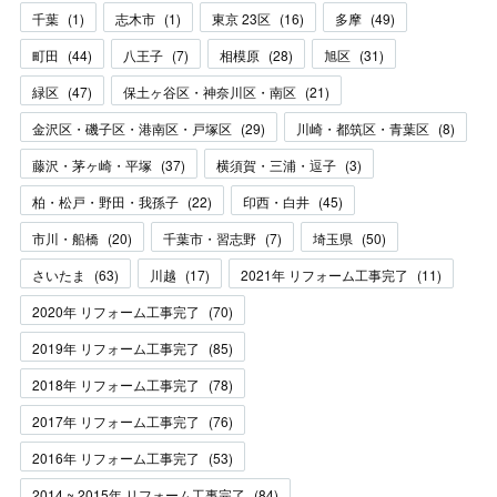
千葉
(
1
)
志木市
(
1
)
東京 23区
(
16
)
多摩
(
49
)
町田
(
44
)
八王子
(
7
)
相模原
(
28
)
旭区
(
31
)
緑区
(
47
)
保土ヶ谷区・神奈川区・南区
(
21
)
金沢区・磯子区・港南区・戸塚区
(
29
)
川崎・都筑区・青葉区
(
8
)
藤沢・茅ヶ崎・平塚
(
37
)
横須賀・三浦・逗子
(
3
)
柏・松戸・野田・我孫子
(
22
)
印西・白井
(
45
)
市川・船橋
(
20
)
千葉市・習志野
(
7
)
埼玉県
(
50
)
さいたま
(
63
)
川越
(
17
)
2021年 リフォーム工事完了
(
11
)
2020年 リフォーム工事完了
(
70
)
2019年 リフォーム工事完了
(
85
)
2018年 リフォーム工事完了
(
78
)
2017年 リフォーム工事完了
(
76
)
2016年 リフォーム工事完了
(
53
)
2014 ~ 2015年 リフォーム工事完了
(
84
)