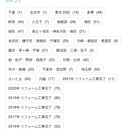
カテゴリ
千葉
(
1
)
志木市
(
1
)
東京 23区
(
16
)
多摩
(
49
)
町田
(
44
)
八王子
(
7
)
相模原
(
28
)
旭区
(
31
)
緑区
(
47
)
保土ヶ谷区・神奈川区・南区
(
21
)
金沢区・磯子区・港南区・戸塚区
(
29
)
川崎・都筑区・青葉区
(
8
)
藤沢・茅ヶ崎・平塚
(
37
)
横須賀・三浦・逗子
(
3
)
柏・松戸・野田・我孫子
(
22
)
印西・白井
(
45
)
市川・船橋
(
20
)
千葉市・習志野
(
7
)
埼玉県
(
50
)
さいたま
(
63
)
川越
(
17
)
2021年 リフォーム工事完了
(
11
)
2020年 リフォーム工事完了
(
70
)
2019年 リフォーム工事完了
(
85
)
2018年 リフォーム工事完了
(
78
)
2017年 リフォーム工事完了
(
76
)
2016年 リフォーム工事完了
(
53
)