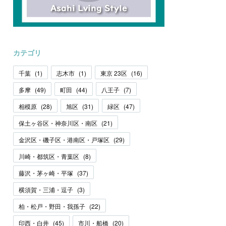
カテゴリ
千葉
(
1
)
志木市
(
1
)
東京 23区
(
16
)
多摩
(
49
)
町田
(
44
)
八王子
(
7
)
相模原
(
28
)
旭区
(
31
)
緑区
(
47
)
保土ヶ谷区・神奈川区・南区
(
21
)
金沢区・磯子区・港南区・戸塚区
(
29
)
川崎・都筑区・青葉区
(
8
)
藤沢・茅ヶ崎・平塚
(
37
)
横須賀・三浦・逗子
(
3
)
柏・松戸・野田・我孫子
(
22
)
印西・白井
(
45
)
市川・船橋
(
20
)