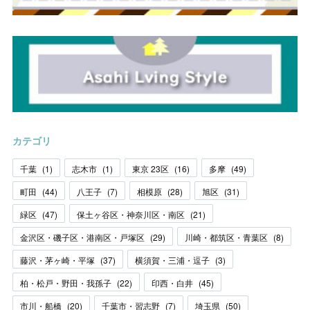
カテゴリ
千葉
(
1
)
志木市
(
1
)
東京 23区
(
16
)
多摩
(
49
)
町田
(
44
)
八王子
(
7
)
相模原
(
28
)
旭区
(
31
)
緑区
(
47
)
保土ヶ谷区・神奈川区・南区
(
21
)
金沢区・磯子区・港南区・戸塚区
(
29
)
川崎・都筑区・青葉区
(
8
)
藤沢・茅ヶ崎・平塚
(
37
)
横須賀・三浦・逗子
(
3
)
柏・松戸・野田・我孫子
(
22
)
印西・白井
(
45
)
市川・船橋
(
20
)
千葉市・習志野
(
7
)
埼玉県
(
50
)