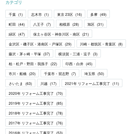
カテゴリ
千葉
(
1
)
志木市
(
1
)
東京 23区
(
16
)
多摩
(
49
)
町田
(
44
)
八王子
(
7
)
相模原
(
28
)
旭区
(
31
)
緑区
(
47
)
保土ヶ谷区・神奈川区・南区
(
21
)
金沢区・磯子区・港南区・戸塚区
(
29
)
川崎・都筑区・青葉区
(
8
)
藤沢・茅ヶ崎・平塚
(
37
)
横須賀・三浦・逗子
(
3
)
柏・松戸・野田・我孫子
(
22
)
印西・白井
(
45
)
市川・船橋
(
20
)
千葉市・習志野
(
7
)
埼玉県
(
50
)
さいたま
(
63
)
川越
(
17
)
2021年 リフォーム工事完了
(
11
)
2020年 リフォーム工事完了
(
70
)
2019年 リフォーム工事完了
(
85
)
2018年 リフォーム工事完了
(
78
)
2017年 リフォーム工事完了
(
76
)
2016年 リフォーム工事完了
(
53
)