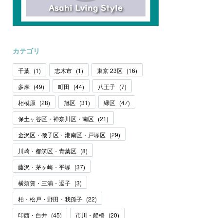
カテゴリ
千葉
(
1
)
志木市
(
1
)
東京 23区
(
16
)
多摩
(
49
)
町田
(
44
)
八王子
(
7
)
相模原
(
28
)
旭区
(
31
)
緑区
(
47
)
保土ヶ谷区・神奈川区・南区
(
21
)
金沢区・磯子区・港南区・戸塚区
(
29
)
川崎・都筑区・青葉区
(
8
)
藤沢・茅ヶ崎・平塚
(
37
)
横須賀・三浦・逗子
(
3
)
柏・松戸・野田・我孫子
(
22
)
印西・白井
(
45
)
市川・船橋
(
20
)