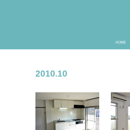
HOME
2010
.
10