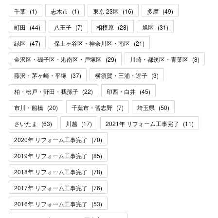
千葉
(
1
)
志木市
(
1
)
東京 23区
(
16
)
多摩
(
49
)
町田
(
44
)
八王子
(
7
)
相模原
(
28
)
旭区
(
31
)
緑区
(
47
)
保土ヶ谷区・神奈川区・南区
(
21
)
金沢区・磯子区・港南区・戸塚区
(
29
)
川崎・都筑区・青葉区
(
8
)
藤沢・茅ヶ崎・平塚
(
37
)
横須賀・三浦・逗子
(
3
)
柏・松戸・野田・我孫子
(
22
)
印西・白井
(
45
)
市川・船橋
(
20
)
千葉市・習志野
(
7
)
埼玉県
(
50
)
さいたま
(
63
)
川越
(
17
)
2021年 リフォーム工事完了
(
11
)
2020年 リフォーム工事完了
(
70
)
2019年 リフォーム工事完了
(
85
)
2018年 リフォーム工事完了
(
78
)
2017年 リフォーム工事完了
(
76
)
2016年 リフォーム工事完了
(
53
)