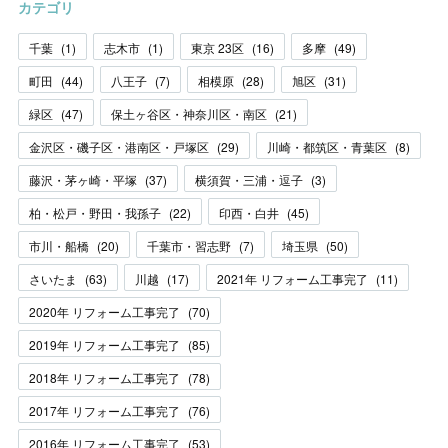
カテゴリ
千葉
(
1
)
志木市
(
1
)
東京 23区
(
16
)
多摩
(
49
)
町田
(
44
)
八王子
(
7
)
相模原
(
28
)
旭区
(
31
)
緑区
(
47
)
保土ヶ谷区・神奈川区・南区
(
21
)
金沢区・磯子区・港南区・戸塚区
(
29
)
川崎・都筑区・青葉区
(
8
)
藤沢・茅ヶ崎・平塚
(
37
)
横須賀・三浦・逗子
(
3
)
柏・松戸・野田・我孫子
(
22
)
印西・白井
(
45
)
市川・船橋
(
20
)
千葉市・習志野
(
7
)
埼玉県
(
50
)
さいたま
(
63
)
川越
(
17
)
2021年 リフォーム工事完了
(
11
)
2020年 リフォーム工事完了
(
70
)
2019年 リフォーム工事完了
(
85
)
2018年 リフォーム工事完了
(
78
)
2017年 リフォーム工事完了
(
76
)
2016年 リフォーム工事完了
(
53
)