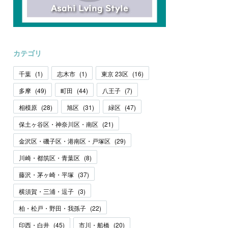
カテゴリ
千葉
(
1
)
志木市
(
1
)
東京 23区
(
16
)
多摩
(
49
)
町田
(
44
)
八王子
(
7
)
相模原
(
28
)
旭区
(
31
)
緑区
(
47
)
保土ヶ谷区・神奈川区・南区
(
21
)
金沢区・磯子区・港南区・戸塚区
(
29
)
川崎・都筑区・青葉区
(
8
)
藤沢・茅ヶ崎・平塚
(
37
)
横須賀・三浦・逗子
(
3
)
柏・松戸・野田・我孫子
(
22
)
印西・白井
(
45
)
市川・船橋
(
20
)