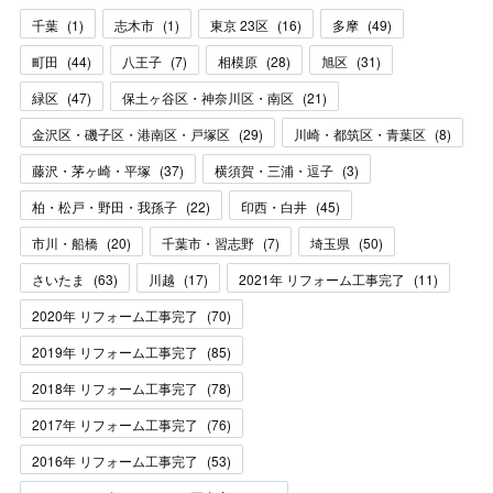
千葉
(
1
)
志木市
(
1
)
東京 23区
(
16
)
多摩
(
49
)
町田
(
44
)
八王子
(
7
)
相模原
(
28
)
旭区
(
31
)
緑区
(
47
)
保土ヶ谷区・神奈川区・南区
(
21
)
金沢区・磯子区・港南区・戸塚区
(
29
)
川崎・都筑区・青葉区
(
8
)
藤沢・茅ヶ崎・平塚
(
37
)
横須賀・三浦・逗子
(
3
)
柏・松戸・野田・我孫子
(
22
)
印西・白井
(
45
)
市川・船橋
(
20
)
千葉市・習志野
(
7
)
埼玉県
(
50
)
さいたま
(
63
)
川越
(
17
)
2021年 リフォーム工事完了
(
11
)
2020年 リフォーム工事完了
(
70
)
2019年 リフォーム工事完了
(
85
)
2018年 リフォーム工事完了
(
78
)
2017年 リフォーム工事完了
(
76
)
2016年 リフォーム工事完了
(
53
)