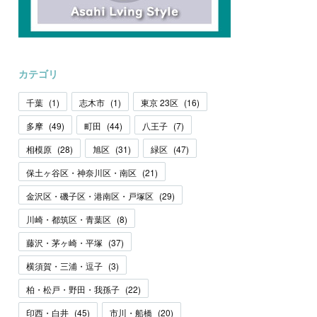
カテゴリ
千葉
(
1
)
志木市
(
1
)
東京 23区
(
16
)
多摩
(
49
)
町田
(
44
)
八王子
(
7
)
相模原
(
28
)
旭区
(
31
)
緑区
(
47
)
保土ヶ谷区・神奈川区・南区
(
21
)
金沢区・磯子区・港南区・戸塚区
(
29
)
川崎・都筑区・青葉区
(
8
)
藤沢・茅ヶ崎・平塚
(
37
)
横須賀・三浦・逗子
(
3
)
柏・松戸・野田・我孫子
(
22
)
印西・白井
(
45
)
市川・船橋
(
20
)