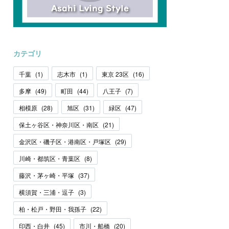
カテゴリ
千葉
(
1
)
志木市
(
1
)
東京 23区
(
16
)
多摩
(
49
)
町田
(
44
)
八王子
(
7
)
相模原
(
28
)
旭区
(
31
)
緑区
(
47
)
保土ヶ谷区・神奈川区・南区
(
21
)
金沢区・磯子区・港南区・戸塚区
(
29
)
川崎・都筑区・青葉区
(
8
)
藤沢・茅ヶ崎・平塚
(
37
)
横須賀・三浦・逗子
(
3
)
柏・松戸・野田・我孫子
(
22
)
印西・白井
(
45
)
市川・船橋
(
20
)