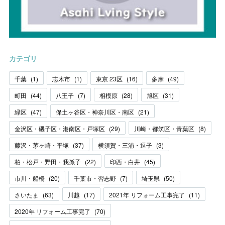
カテゴリ
千葉
(
1
)
志木市
(
1
)
東京 23区
(
16
)
多摩
(
49
)
町田
(
44
)
八王子
(
7
)
相模原
(
28
)
旭区
(
31
)
緑区
(
47
)
保土ヶ谷区・神奈川区・南区
(
21
)
金沢区・磯子区・港南区・戸塚区
(
29
)
川崎・都筑区・青葉区
(
8
)
藤沢・茅ヶ崎・平塚
(
37
)
横須賀・三浦・逗子
(
3
)
柏・松戸・野田・我孫子
(
22
)
印西・白井
(
45
)
市川・船橋
(
20
)
千葉市・習志野
(
7
)
埼玉県
(
50
)
さいたま
(
63
)
川越
(
17
)
2021年 リフォーム工事完了
(
11
)
2020年 リフォーム工事完了
(
70
)