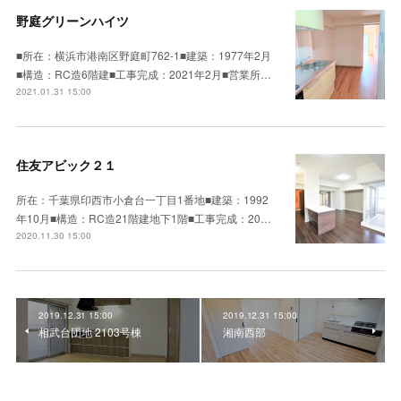
野庭グリーンハイツ
■所在：横浜市港南区野庭町762-1■建築：1977年2月
■構造：RC造6階建■工事完成：2021年2月■営業所…
2021.01.31 15:00
住友アビック２１
所在：千葉県印西市小倉台一丁目1番地■建築：1992
年10月■構造：RC造21階建地下1階■工事完成：20…
2020.11.30 15:00
2019.12.31 15:00
2019.12.31 15:00
相武台団地 2103号棟
湘南西部