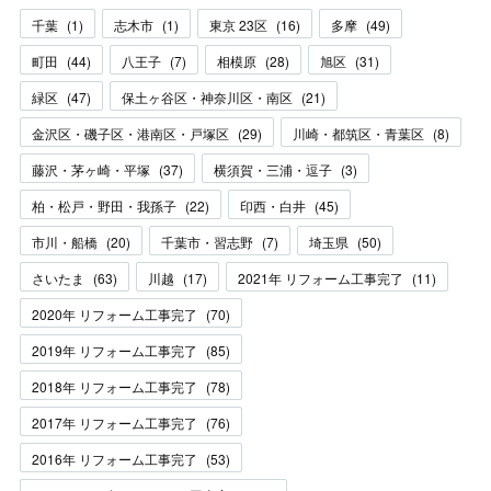
千葉
(
1
)
志木市
(
1
)
東京 23区
(
16
)
多摩
(
49
)
町田
(
44
)
八王子
(
7
)
相模原
(
28
)
旭区
(
31
)
緑区
(
47
)
保土ヶ谷区・神奈川区・南区
(
21
)
金沢区・磯子区・港南区・戸塚区
(
29
)
川崎・都筑区・青葉区
(
8
)
藤沢・茅ヶ崎・平塚
(
37
)
横須賀・三浦・逗子
(
3
)
柏・松戸・野田・我孫子
(
22
)
印西・白井
(
45
)
市川・船橋
(
20
)
千葉市・習志野
(
7
)
埼玉県
(
50
)
さいたま
(
63
)
川越
(
17
)
2021年 リフォーム工事完了
(
11
)
2020年 リフォーム工事完了
(
70
)
2019年 リフォーム工事完了
(
85
)
2018年 リフォーム工事完了
(
78
)
2017年 リフォーム工事完了
(
76
)
2016年 リフォーム工事完了
(
53
)