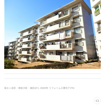
保土ヶ谷区・神奈川区・南区
(
21
)
2020年 リフォーム工事完了
(
70
)