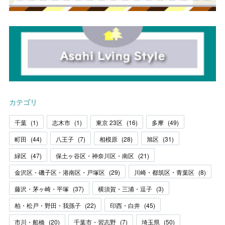
カテゴリ
千葉
(
1
)
志木市
(
1
)
東京 23区
(
16
)
多摩
(
49
)
町田
(
44
)
八王子
(
7
)
相模原
(
28
)
旭区
(
31
)
緑区
(
47
)
保土ヶ谷区・神奈川区・南区
(
21
)
金沢区・磯子区・港南区・戸塚区
(
29
)
川崎・都筑区・青葉区
(
8
)
藤沢・茅ヶ崎・平塚
(
37
)
横須賀・三浦・逗子
(
3
)
柏・松戸・野田・我孫子
(
22
)
印西・白井
(
45
)
市川・船橋
(
20
)
千葉市・習志野
(
7
)
埼玉県
(
50
)